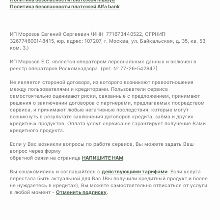
Политика безопасности платежей Alfa bank
ИП Морозов Евгений Сергеевич (ИНН: 771673440522, ОГРНИП:
326774600148415, юр. адрес: 107207, г. Москва, ул. Байкальская, д. 35, кв. 53,
ком. 3.)
ИП Морозов Е.С. является оператором персональных данных и включен в
реестр операторов Роскомнадзора (рег. № 77-26-542847)
Не является стороной договора, из которого возникают правоотношения
между пользователями и кредиторами. Пользователи сервиса
самостоятельно оценивают риски, связанные с предложением, принимают
решения о заключении договоров с партнерами, предлагаемых посредством
сервиса, и принимают любые негативные последствия, которые могут
возникнуть в результате заключения договоров кредита, заёма и других
кредитных продуктов. Оплата услуг сервиса не гарантирует получение Вами
кредитного продукта.
Если у Вас возникли вопросы по работе сервиса, Вы можете задать Ваш
вопрос через форму
обратной связи на странице
НАПИШИТЕ НАМ
.
Вы ознакомились и соглашайтесь с
действующими тарифами
. Если услуга
перестала быть актуальной для Вас (Вы получили кредитный продукт и более
не нуждаетесь в кредитах), Вы можете самостоятельно отписаться от услуги
в любой момент -
Отменить подписку
.