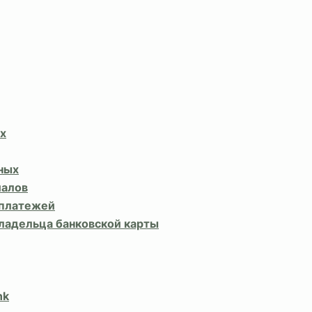
х
ных
иалов
 платежей
владельца банковской карты
nk