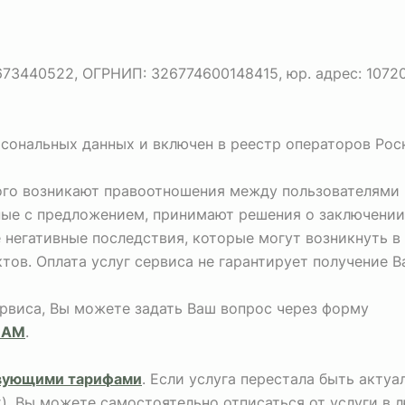
440522, ОГРНИП: 326774600148415, юр. адрес: 107207, г
рсональных данных и включен в реестр операторов Рос
рого возникают правоотношения между пользователями 
ные с предложением, принимают решения о заключении
негативные последствия, которые могут возникнуть в
тов. Оплата услуг сервиса не гарантирует получение 
ервиса, Вы можете задать Ваш вопрос через форму
НАМ
.
вующими тарифами
. Если услуга перестала быть акту
х), Вы можете самостоятельно отписаться от услуги в 