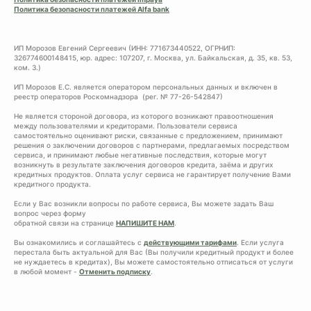
Политика безопасности платежей Alfa bank
ИП Морозов Евгений Сергеевич (ИНН: 771673440522, ОГРНИП:
326774600148415, юр. адрес: 107207, г. Москва, ул. Байкальская, д. 35, кв. 53,
ком. 3.)
ИП Морозов Е.С. является оператором персональных данных и включен в
реестр операторов Роскомнадзора (рег. № 77-26-542847)
Не является стороной договора, из которого возникают правоотношения
между пользователями и кредиторами. Пользователи сервиса
самостоятельно оценивают риски, связанные с предложением, принимают
решения о заключении договоров с партнерами, предлагаемых посредством
сервиса, и принимают любые негативные последствия, которые могут
возникнуть в результате заключения договоров кредита, заёма и других
кредитных продуктов. Оплата услуг сервиса не гарантирует получение Вами
кредитного продукта.
Если у Вас возникли вопросы по работе сервиса, Вы можете задать Ваш
вопрос через форму
обратной связи на странице
НАПИШИТЕ НАМ
.
Вы ознакомились и соглашайтесь с
действующими тарифами
. Если услуга
перестала быть актуальной для Вас (Вы получили кредитный продукт и более
не нуждаетесь в кредитах), Вы можете самостоятельно отписаться от услуги
в любой момент -
Отменить подписку
.