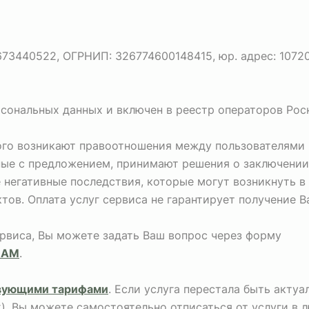
440522, ОГРНИП: 326774600148415, юр. адрес: 107207, г
рсональных данных и включен в реестр операторов Рос
рого возникают правоотношения между пользователями 
ные с предложением, принимают решения о заключении
негативные последствия, которые могут возникнуть в
тов. Оплата услуг сервиса не гарантирует получение 
ервиса, Вы можете задать Ваш вопрос через форму
НАМ
.
вующими тарифами
. Если услуга перестала быть акту
х), Вы можете самостоятельно отписаться от услуги в 