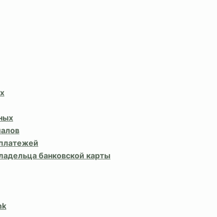
х
ных
иалов
 платежей
владельца банковской карты
nk