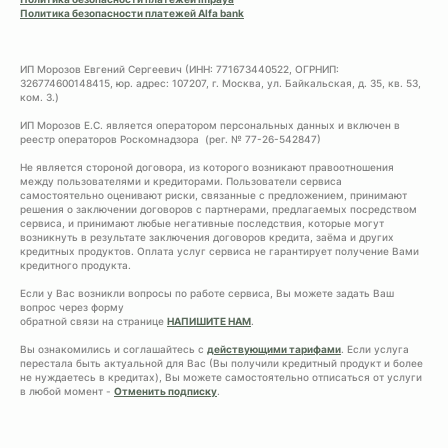
Политика безопасности платежей Alfa bank
ИП Морозов Евгений Сергеевич (ИНН: 771673440522, ОГРНИП:
326774600148415, юр. адрес: 107207, г. Москва, ул. Байкальская, д. 35, кв. 53,
ком. 3.)
ИП Морозов Е.С. является оператором персональных данных и включен в
реестр операторов Роскомнадзора (рег. № 77-26-542847)
Не является стороной договора, из которого возникают правоотношения
между пользователями и кредиторами. Пользователи сервиса
самостоятельно оценивают риски, связанные с предложением, принимают
решения о заключении договоров с партнерами, предлагаемых посредством
сервиса, и принимают любые негативные последствия, которые могут
возникнуть в результате заключения договоров кредита, заёма и других
кредитных продуктов. Оплата услуг сервиса не гарантирует получение Вами
кредитного продукта.
Если у Вас возникли вопросы по работе сервиса, Вы можете задать Ваш
вопрос через форму
обратной связи на странице
НАПИШИТЕ НАМ
.
Вы ознакомились и соглашайтесь с
действующими тарифами
. Если услуга
перестала быть актуальной для Вас (Вы получили кредитный продукт и более
не нуждаетесь в кредитах), Вы можете самостоятельно отписаться от услуги
в любой момент -
Отменить подписку
.