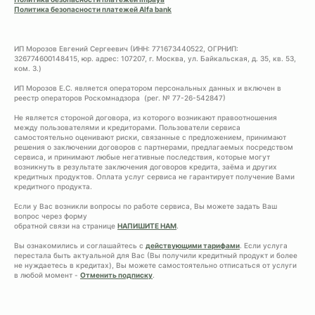
Политика безопасности платежей Alfa bank
ИП Морозов Евгений Сергеевич (ИНН: 771673440522, ОГРНИП:
326774600148415, юр. адрес: 107207, г. Москва, ул. Байкальская, д. 35, кв. 53,
ком. 3.)
ИП Морозов Е.С. является оператором персональных данных и включен в
реестр операторов Роскомнадзора (рег. № 77-26-542847)
Не является стороной договора, из которого возникают правоотношения
между пользователями и кредиторами. Пользователи сервиса
самостоятельно оценивают риски, связанные с предложением, принимают
решения о заключении договоров с партнерами, предлагаемых посредством
сервиса, и принимают любые негативные последствия, которые могут
возникнуть в результате заключения договоров кредита, заёма и других
кредитных продуктов. Оплата услуг сервиса не гарантирует получение Вами
кредитного продукта.
Если у Вас возникли вопросы по работе сервиса, Вы можете задать Ваш
вопрос через форму
обратной связи на странице
НАПИШИТЕ НАМ
.
Вы ознакомились и соглашайтесь с
действующими тарифами
. Если услуга
перестала быть актуальной для Вас (Вы получили кредитный продукт и более
не нуждаетесь в кредитах), Вы можете самостоятельно отписаться от услуги
в любой момент -
Отменить подписку
.