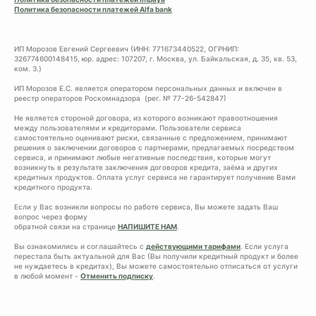
Политика безопасности платежей Alfa bank
ИП Морозов Евгений Сергеевич (ИНН: 771673440522, ОГРНИП:
326774600148415, юр. адрес: 107207, г. Москва, ул. Байкальская, д. 35, кв. 53,
ком. 3.)
ИП Морозов Е.С. является оператором персональных данных и включен в
реестр операторов Роскомнадзора (рег. № 77-26-542847)
Не является стороной договора, из которого возникают правоотношения
между пользователями и кредиторами. Пользователи сервиса
самостоятельно оценивают риски, связанные с предложением, принимают
решения о заключении договоров с партнерами, предлагаемых посредством
сервиса, и принимают любые негативные последствия, которые могут
возникнуть в результате заключения договоров кредита, заёма и других
кредитных продуктов. Оплата услуг сервиса не гарантирует получение Вами
кредитного продукта.
Если у Вас возникли вопросы по работе сервиса, Вы можете задать Ваш
вопрос через форму
обратной связи на странице
НАПИШИТЕ НАМ
.
Вы ознакомились и соглашайтесь с
действующими тарифами
. Если услуга
перестала быть актуальной для Вас (Вы получили кредитный продукт и более
не нуждаетесь в кредитах), Вы можете самостоятельно отписаться от услуги
в любой момент -
Отменить подписку
.