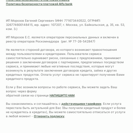
Политика безопасности платежей Alfa bank
ИП Морозов Евгений Сергеевич (ИНН: 771673440522, ОГРНИП:
326774600148415, юр. адрес: 107207, г. Москва, ул. Байкальская, д. 35, кв. 53,
ком. 3.)
ИП Морозов Е.С. является оператором персональных данных и включен в
реестр операторов Роскомнадзора (рег. № 77-26-542847)
Не является стороной договора, из которого возникают правоотношения
между пользователями и кредиторами. Пользователи сервиса
самостоятельно оценивают риски, связанные с предложением, принимают
решения о заключении договоров с партнерами, предлагаемых посредством
сервиса, и принимают любые негативные последствия, которые могут
возникнуть в результате заключения договоров кредита, заёма и других
кредитных продуктов. Оплата услуг сервиса не гарантирует получение Вами
кредитного продукта.
Если у Вас возникли вопросы по работе сервиса, Вы можете задать Ваш
вопрос через форму
обратной связи на странице
НАПИШИТЕ НАМ
.
Вы ознакомились и соглашайтесь с
действующими тарифами
. Если услуга
перестала быть актуальной для Вас (Вы получили кредитный продукт и более
не нуждаетесь в кредитах), Вы можете самостоятельно отписаться от услуги
в любой момент -
Отменить подписку
.