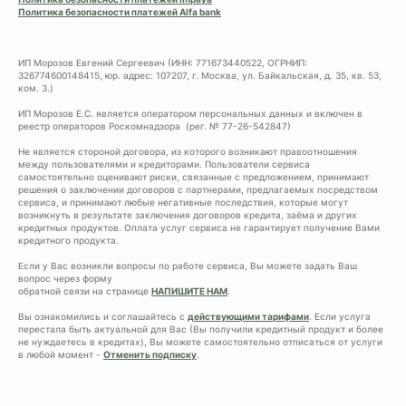
Политика безопасности платежей Alfa bank
ИП Морозов Евгений Сергеевич (ИНН: 771673440522, ОГРНИП:
326774600148415, юр. адрес: 107207, г. Москва, ул. Байкальская, д. 35, кв. 53,
ком. 3.)
ИП Морозов Е.С. является оператором персональных данных и включен в
реестр операторов Роскомнадзора (рег. № 77-26-542847)
Не является стороной договора, из которого возникают правоотношения
между пользователями и кредиторами. Пользователи сервиса
самостоятельно оценивают риски, связанные с предложением, принимают
решения о заключении договоров с партнерами, предлагаемых посредством
сервиса, и принимают любые негативные последствия, которые могут
возникнуть в результате заключения договоров кредита, заёма и других
кредитных продуктов. Оплата услуг сервиса не гарантирует получение Вами
кредитного продукта.
Если у Вас возникли вопросы по работе сервиса, Вы можете задать Ваш
вопрос через форму
обратной связи на странице
НАПИШИТЕ НАМ
.
Вы ознакомились и соглашайтесь с
действующими тарифами
. Если услуга
перестала быть актуальной для Вас (Вы получили кредитный продукт и более
не нуждаетесь в кредитах), Вы можете самостоятельно отписаться от услуги
в любой момент -
Отменить подписку
.