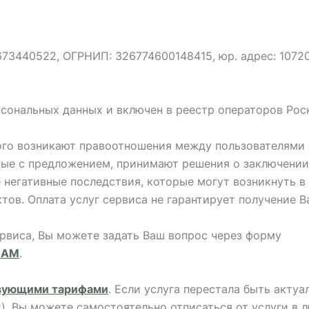
440522, ОГРНИП: 326774600148415, юр. адрес: 107207, г
рсональных данных и включен в реестр операторов Рос
рого возникают правоотношения между пользователями 
ные с предложением, принимают решения о заключении
негативные последствия, которые могут возникнуть в
тов. Оплата услуг сервиса не гарантирует получение 
ервиса, Вы можете задать Ваш вопрос через форму
НАМ
.
вующими тарифами
. Если услуга перестала быть акту
х), Вы можете самостоятельно отписаться от услуги в 