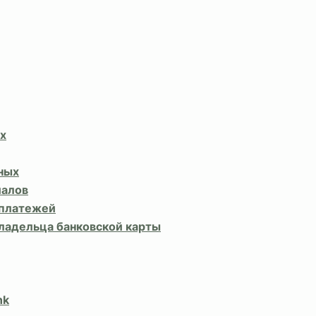
х
ных
иалов
 платежей
владельца банковской карты
nk