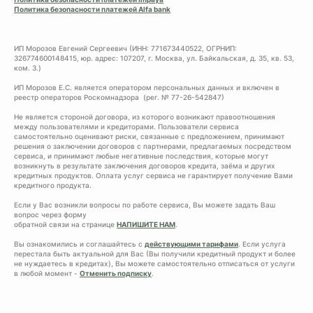
Политика безопасности платежей Alfa bank
ИП Морозов Евгений Сергеевич (ИНН: 771673440522, ОГРНИП:
326774600148415, юр. адрес: 107207, г. Москва, ул. Байкальская, д. 35, кв. 53,
ком. 3.)
ИП Морозов Е.С. является оператором персональных данных и включен в
реестр операторов Роскомнадзора (рег. № 77-26-542847)
Не является стороной договора, из которого возникают правоотношения
между пользователями и кредиторами. Пользователи сервиса
самостоятельно оценивают риски, связанные с предложением, принимают
решения о заключении договоров с партнерами, предлагаемых посредством
сервиса, и принимают любые негативные последствия, которые могут
возникнуть в результате заключения договоров кредита, заёма и других
кредитных продуктов. Оплата услуг сервиса не гарантирует получение Вами
кредитного продукта.
Если у Вас возникли вопросы по работе сервиса, Вы можете задать Ваш
вопрос через форму
обратной связи на странице
НАПИШИТЕ НАМ
.
Вы ознакомились и соглашайтесь с
действующими тарифами
. Если услуга
перестала быть актуальной для Вас (Вы получили кредитный продукт и более
не нуждаетесь в кредитах), Вы можете самостоятельно отписаться от услуги
в любой момент -
Отменить подписку
.