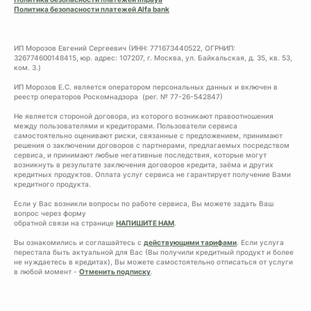
Политика безопасности платежей Alfa bank
ИП Морозов Евгений Сергеевич (ИНН: 771673440522, ОГРНИП:
326774600148415, юр. адрес: 107207, г. Москва, ул. Байкальская, д. 35, кв. 53,
ком. 3.)
ИП Морозов Е.С. является оператором персональных данных и включен в
реестр операторов Роскомнадзора (рег. № 77-26-542847)
Не является стороной договора, из которого возникают правоотношения
между пользователями и кредиторами. Пользователи сервиса
самостоятельно оценивают риски, связанные с предложением, принимают
решения о заключении договоров с партнерами, предлагаемых посредством
сервиса, и принимают любые негативные последствия, которые могут
возникнуть в результате заключения договоров кредита, заёма и других
кредитных продуктов. Оплата услуг сервиса не гарантирует получение Вами
кредитного продукта.
Если у Вас возникли вопросы по работе сервиса, Вы можете задать Ваш
вопрос через форму
обратной связи на странице
НАПИШИТЕ НАМ
.
Вы ознакомились и соглашайтесь с
действующими тарифами
. Если услуга
перестала быть актуальной для Вас (Вы получили кредитный продукт и более
не нуждаетесь в кредитах), Вы можете самостоятельно отписаться от услуги
в любой момент -
Отменить подписку
.