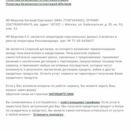
Политика безопасности платежей Alfa bank
ИП Морозов Евгений Сергеевич (ИНН: 771673440522, ОГРНИП:
326774600148415, юр. адрес: 107207, г. Москва, ул. Байкальская, д. 35, кв. 53,
ком. 3.)
ИП Морозов Е.С. является оператором персональных данных и включен в
реестр операторов Роскомнадзора (рег. № 77-26-542847)
Не является стороной договора, из которого возникают правоотношения
между пользователями и кредиторами. Пользователи сервиса
самостоятельно оценивают риски, связанные с предложением, принимают
решения о заключении договоров с партнерами, предлагаемых посредством
сервиса, и принимают любые негативные последствия, которые могут
возникнуть в результате заключения договоров кредита, заёма и других
кредитных продуктов. Оплата услуг сервиса не гарантирует получение Вами
кредитного продукта.
Если у Вас возникли вопросы по работе сервиса, Вы можете задать Ваш
вопрос через форму
обратной связи на странице
НАПИШИТЕ НАМ
.
Вы ознакомились и соглашайтесь с
действующими тарифами
. Если услуга
перестала быть актуальной для Вас (Вы получили кредитный продукт и более
не нуждаетесь в кредитах), Вы можете самостоятельно отписаться от услуги
в любой момент -
Отменить подписку
.