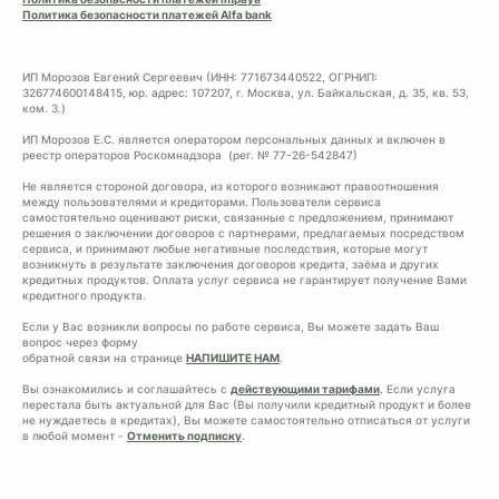
Политика безопасности платежей Alfa bank
ИП Морозов Евгений Сергеевич (ИНН: 771673440522, ОГРНИП:
326774600148415, юр. адрес: 107207, г. Москва, ул. Байкальская, д. 35, кв. 53,
ком. 3.)
ИП Морозов Е.С. является оператором персональных данных и включен в
реестр операторов Роскомнадзора (рег. № 77-26-542847)
Не является стороной договора, из которого возникают правоотношения
между пользователями и кредиторами. Пользователи сервиса
самостоятельно оценивают риски, связанные с предложением, принимают
решения о заключении договоров с партнерами, предлагаемых посредством
сервиса, и принимают любые негативные последствия, которые могут
возникнуть в результате заключения договоров кредита, заёма и других
кредитных продуктов. Оплата услуг сервиса не гарантирует получение Вами
кредитного продукта.
Если у Вас возникли вопросы по работе сервиса, Вы можете задать Ваш
вопрос через форму
обратной связи на странице
НАПИШИТЕ НАМ
.
Вы ознакомились и соглашайтесь с
действующими тарифами
. Если услуга
перестала быть актуальной для Вас (Вы получили кредитный продукт и более
не нуждаетесь в кредитах), Вы можете самостоятельно отписаться от услуги
в любой момент -
Отменить подписку
.