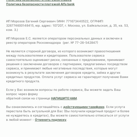
Политика безопасности платежей Alfa bank
ИП Морозов Евгений Сергеевич (ИНН: 771673440522, ОГРНИП:
326774600148415, юр. адрес: 107207, г. Москва, ул. Байкальская, д. 35, кв. 53,
ком. 3.)
ИП Морозов Е.С. является оператором персональных данных и включен в
реестр операторов Роскомнадзора (рег. № 77-26-542847)
Не является стороной договора, из которого возникают правоотношения
между пользователями и кредиторами. Пользователи сервиса
самостоятельно оценивают риски, связанные с предложением, принимают
решения о заключении договоров с партнерами, предлагаемых посредством
сервиса, и принимают любые негативные последствия, которые могут
возникнуть в результате заключения договоров кредита, заёма и других
кредитных продуктов. Оплата услуг сервиса не гарантирует получение Вами
кредитного продукта.
Если у Вас возникли вопросы по работе сервиса, Вы можете задать Ваш
вопрос через форму
обратной связи на странице
НАПИШИТЕ НАМ
.
Вы ознакомились и соглашайтесь с
действующими тарифами
. Если услуга
перестала быть актуальной для Вас (Вы получили кредитный продукт и более
не нуждаетесь в кредитах), Вы можете самостоятельно отписаться от услуги
в любой момент -
Отменить подписку
.