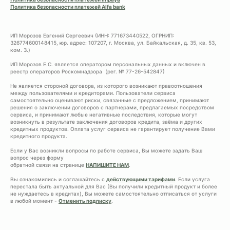
Политика безопасности платежей Alfa bank
ИП Морозов Евгений Сергеевич (ИНН: 771673440522, ОГРНИП:
326774600148415, юр. адрес: 107207, г. Москва, ул. Байкальская, д. 35, кв. 53,
ком. 3.)
ИП Морозов Е.С. является оператором персональных данных и включен в
реестр операторов Роскомнадзора (рег. № 77-26-542847)
Не является стороной договора, из которого возникают правоотношения
между пользователями и кредиторами. Пользователи сервиса
самостоятельно оценивают риски, связанные с предложением, принимают
решения о заключении договоров с партнерами, предлагаемых посредством
сервиса, и принимают любые негативные последствия, которые могут
возникнуть в результате заключения договоров кредита, заёма и других
кредитных продуктов. Оплата услуг сервиса не гарантирует получение Вами
кредитного продукта.
Если у Вас возникли вопросы по работе сервиса, Вы можете задать Ваш
вопрос через форму
обратной связи на странице
НАПИШИТЕ НАМ
.
Вы ознакомились и соглашайтесь с
действующими тарифами
. Если услуга
перестала быть актуальной для Вас (Вы получили кредитный продукт и более
не нуждаетесь в кредитах), Вы можете самостоятельно отписаться от услуги
в любой момент -
Отменить подписку
.