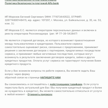
Политика безопасности платежей Alfa bank
ИП Морозов Евгений Сергеевич (ИНН: 771673440522, ОГРНИП:
326774600148415, юр. адрес: 107207, г. Москва, ул. Байкальская, д. 35, кв. 53,
ком. 3.)
ИП Морозов Е.С. является оператором персональных данных и включен в
реестр операторов Роскомнадзора (рег. № 77-26-542847)
Не является стороной договора, из которого возникают правоотношения
между пользователями и кредиторами. Пользователи сервиса
самостоятельно оценивают риски, связанные с предложением, принимают
решения о заключении договоров с партнерами, предлагаемых посредством
сервиса, и принимают любые негативные последствия, которые могут
возникнуть в результате заключения договоров кредита, заёма и других
кредитных продуктов. Оплата услуг сервиса не гарантирует получение Вами
кредитного продукта.
Если у Вас возникли вопросы по работе сервиса, Вы можете задать Ваш
вопрос через форму
обратной связи на странице
НАПИШИТЕ НАМ
.
Вы ознакомились и соглашайтесь с
действующими тарифами
. Если услуга
перестала быть актуальной для Вас (Вы получили кредитный продукт и более
не нуждаетесь в кредитах), Вы можете самостоятельно отписаться от услуги
в любой момент -
Отменить подписку
.