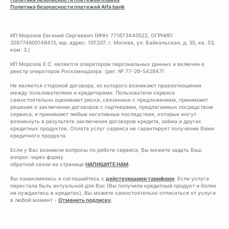
Политика безопасности платежей Alfa bank
ИП Морозов Евгений Сергеевич (ИНН: 771673440522, ОГРНИП:
326774600148415, юр. адрес: 107207, г. Москва, ул. Байкальская, д. 35, кв. 53,
ком. 3.)
ИП Морозов Е.С. является оператором персональных данных и включен в
реестр операторов Роскомнадзора (рег. № 77-26-542847)
Не является стороной договора, из которого возникают правоотношения
между пользователями и кредиторами. Пользователи сервиса
самостоятельно оценивают риски, связанные с предложением, принимают
решения о заключении договоров с партнерами, предлагаемых посредством
сервиса, и принимают любые негативные последствия, которые могут
возникнуть в результате заключения договоров кредита, заёма и других
кредитных продуктов. Оплата услуг сервиса не гарантирует получение Вами
кредитного продукта.
Если у Вас возникли вопросы по работе сервиса, Вы можете задать Ваш
вопрос через форму
обратной связи на странице
НАПИШИТЕ НАМ
.
Вы ознакомились и соглашайтесь с
действующими тарифами
. Если услуга
перестала быть актуальной для Вас (Вы получили кредитный продукт и более
не нуждаетесь в кредитах), Вы можете самостоятельно отписаться от услуги
в любой момент -
Отменить подписку
.