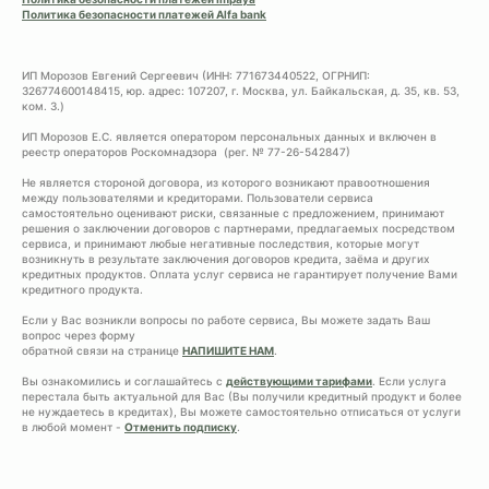
Политика безопасности платежей Alfa bank
ИП Морозов Евгений Сергеевич (ИНН: 771673440522, ОГРНИП:
326774600148415, юр. адрес: 107207, г. Москва, ул. Байкальская, д. 35, кв. 53,
ком. 3.)
ИП Морозов Е.С. является оператором персональных данных и включен в
реестр операторов Роскомнадзора (рег. № 77-26-542847)
Не является стороной договора, из которого возникают правоотношения
между пользователями и кредиторами. Пользователи сервиса
самостоятельно оценивают риски, связанные с предложением, принимают
решения о заключении договоров с партнерами, предлагаемых посредством
сервиса, и принимают любые негативные последствия, которые могут
возникнуть в результате заключения договоров кредита, заёма и других
кредитных продуктов. Оплата услуг сервиса не гарантирует получение Вами
кредитного продукта.
Если у Вас возникли вопросы по работе сервиса, Вы можете задать Ваш
вопрос через форму
обратной связи на странице
НАПИШИТЕ НАМ
.
Вы ознакомились и соглашайтесь с
действующими тарифами
. Если услуга
перестала быть актуальной для Вас (Вы получили кредитный продукт и более
не нуждаетесь в кредитах), Вы можете самостоятельно отписаться от услуги
в любой момент -
Отменить подписку
.