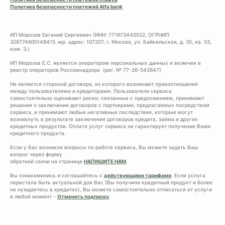
Политика безопасности платежей Alfa bank
ИП Морозов Евгений Сергеевич (ИНН: 771673440522, ОГРНИП:
326774600148415, юр. адрес: 107207, г. Москва, ул. Байкальская, д. 35, кв. 53,
ком. 3.)
ИП Морозов Е.С. является оператором персональных данных и включен в
реестр операторов Роскомнадзора (рег. № 77-26-542847)
Не является стороной договора, из которого возникают правоотношения
между пользователями и кредиторами. Пользователи сервиса
самостоятельно оценивают риски, связанные с предложением, принимают
решения о заключении договоров с партнерами, предлагаемых посредством
сервиса, и принимают любые негативные последствия, которые могут
возникнуть в результате заключения договоров кредита, заёма и других
кредитных продуктов. Оплата услуг сервиса не гарантирует получение Вами
кредитного продукта.
Если у Вас возникли вопросы по работе сервиса, Вы можете задать Ваш
вопрос через форму
обратной связи на странице
НАПИШИТЕ НАМ
.
Вы ознакомились и соглашайтесь с
действующими тарифами
. Если услуга
перестала быть актуальной для Вас (Вы получили кредитный продукт и более
не нуждаетесь в кредитах), Вы можете самостоятельно отписаться от услуги
в любой момент -
Отменить подписку
.