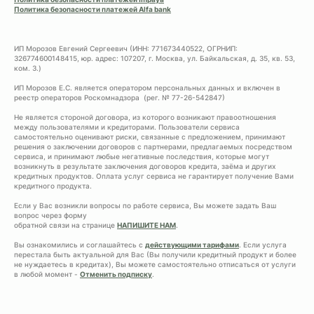
Политика безопасности платежей Alfa bank
ИП Морозов Евгений Сергеевич (ИНН: 771673440522, ОГРНИП:
326774600148415, юр. адрес: 107207, г. Москва, ул. Байкальская, д. 35, кв. 53,
ком. 3.)
ИП Морозов Е.С. является оператором персональных данных и включен в
реестр операторов Роскомнадзора (рег. № 77-26-542847)
Не является стороной договора, из которого возникают правоотношения
между пользователями и кредиторами. Пользователи сервиса
самостоятельно оценивают риски, связанные с предложением, принимают
решения о заключении договоров с партнерами, предлагаемых посредством
сервиса, и принимают любые негативные последствия, которые могут
возникнуть в результате заключения договоров кредита, заёма и других
кредитных продуктов. Оплата услуг сервиса не гарантирует получение Вами
кредитного продукта.
Если у Вас возникли вопросы по работе сервиса, Вы можете задать Ваш
вопрос через форму
обратной связи на странице
НАПИШИТЕ НАМ
.
Вы ознакомились и соглашайтесь с
действующими тарифами
. Если услуга
перестала быть актуальной для Вас (Вы получили кредитный продукт и более
не нуждаетесь в кредитах), Вы можете самостоятельно отписаться от услуги
в любой момент -
Отменить подписку
.