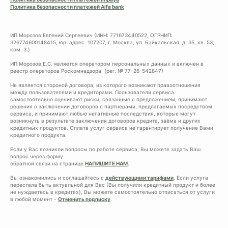
Политика безопасности платежей Alfa bank
ИП Морозов Евгений Сергеевич (ИНН: 771673440522, ОГРНИП:
326774600148415, юр. адрес: 107207, г. Москва, ул. Байкальская, д. 35, кв. 53,
ком. 3.)
ИП Морозов Е.С. является оператором персональных данных и включен в
реестр операторов Роскомнадзора (рег. № 77-26-542847)
Не является стороной договора, из которого возникают правоотношения
между пользователями и кредиторами. Пользователи сервиса
самостоятельно оценивают риски, связанные с предложением, принимают
решения о заключении договоров с партнерами, предлагаемых посредством
сервиса, и принимают любые негативные последствия, которые могут
возникнуть в результате заключения договоров кредита, заёма и других
кредитных продуктов. Оплата услуг сервиса не гарантирует получение Вами
кредитного продукта.
Если у Вас возникли вопросы по работе сервиса, Вы можете задать Ваш
вопрос через форму
обратной связи на странице
НАПИШИТЕ НАМ
.
Вы ознакомились и соглашайтесь с
действующими тарифами
. Если услуга
перестала быть актуальной для Вас (Вы получили кредитный продукт и более
не нуждаетесь в кредитах), Вы можете самостоятельно отписаться от услуги
в любой момент -
Отменить подписку
.