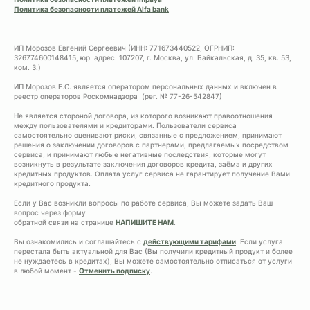
Политика безопасности платежей Alfa bank
ИП Морозов Евгений Сергеевич (ИНН: 771673440522, ОГРНИП:
326774600148415, юр. адрес: 107207, г. Москва, ул. Байкальская, д. 35, кв. 53,
ком. 3.)
ИП Морозов Е.С. является оператором персональных данных и включен в
реестр операторов Роскомнадзора (рег. № 77-26-542847)
Не является стороной договора, из которого возникают правоотношения
между пользователями и кредиторами. Пользователи сервиса
самостоятельно оценивают риски, связанные с предложением, принимают
решения о заключении договоров с партнерами, предлагаемых посредством
сервиса, и принимают любые негативные последствия, которые могут
возникнуть в результате заключения договоров кредита, заёма и других
кредитных продуктов. Оплата услуг сервиса не гарантирует получение Вами
кредитного продукта.
Если у Вас возникли вопросы по работе сервиса, Вы можете задать Ваш
вопрос через форму
обратной связи на странице
НАПИШИТЕ НАМ
.
Вы ознакомились и соглашайтесь с
действующими тарифами
. Если услуга
перестала быть актуальной для Вас (Вы получили кредитный продукт и более
не нуждаетесь в кредитах), Вы можете самостоятельно отписаться от услуги
в любой момент -
Отменить подписку
.