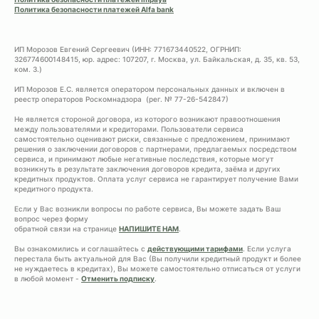
Политика безопасности платежей Alfa bank
ИП Морозов Евгений Сергеевич (ИНН: 771673440522, ОГРНИП:
326774600148415, юр. адрес: 107207, г. Москва, ул. Байкальская, д. 35, кв. 53,
ком. 3.)
ИП Морозов Е.С. является оператором персональных данных и включен в
реестр операторов Роскомнадзора (рег. № 77-26-542847)
Не является стороной договора, из которого возникают правоотношения
между пользователями и кредиторами. Пользователи сервиса
самостоятельно оценивают риски, связанные с предложением, принимают
решения о заключении договоров с партнерами, предлагаемых посредством
сервиса, и принимают любые негативные последствия, которые могут
возникнуть в результате заключения договоров кредита, заёма и других
кредитных продуктов. Оплата услуг сервиса не гарантирует получение Вами
кредитного продукта.
Если у Вас возникли вопросы по работе сервиса, Вы можете задать Ваш
вопрос через форму
обратной связи на странице
НАПИШИТЕ НАМ
.
Вы ознакомились и соглашайтесь с
действующими тарифами
. Если услуга
перестала быть актуальной для Вас (Вы получили кредитный продукт и более
не нуждаетесь в кредитах), Вы можете самостоятельно отписаться от услуги
в любой момент -
Отменить подписку
.