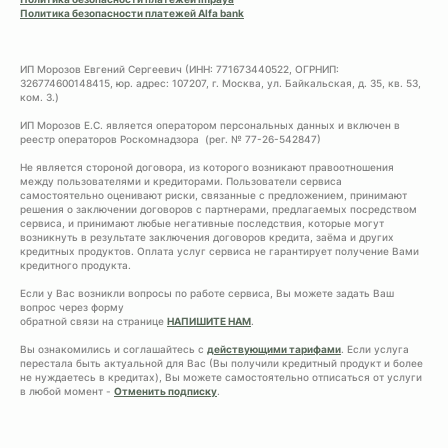
Политика безопасности платежей Alfa bank
ИП Морозов Евгений Сергеевич (ИНН: 771673440522, ОГРНИП:
326774600148415, юр. адрес: 107207, г. Москва, ул. Байкальская, д. 35, кв. 53,
ком. 3.)
ИП Морозов Е.С. является оператором персональных данных и включен в
реестр операторов Роскомнадзора (рег. № 77-26-542847)
Не является стороной договора, из которого возникают правоотношения
между пользователями и кредиторами. Пользователи сервиса
самостоятельно оценивают риски, связанные с предложением, принимают
решения о заключении договоров с партнерами, предлагаемых посредством
сервиса, и принимают любые негативные последствия, которые могут
возникнуть в результате заключения договоров кредита, заёма и других
кредитных продуктов. Оплата услуг сервиса не гарантирует получение Вами
кредитного продукта.
Если у Вас возникли вопросы по работе сервиса, Вы можете задать Ваш
вопрос через форму
обратной связи на странице
НАПИШИТЕ НАМ
.
Вы ознакомились и соглашайтесь с
действующими тарифами
. Если услуга
перестала быть актуальной для Вас (Вы получили кредитный продукт и более
не нуждаетесь в кредитах), Вы можете самостоятельно отписаться от услуги
в любой момент -
Отменить подписку
.