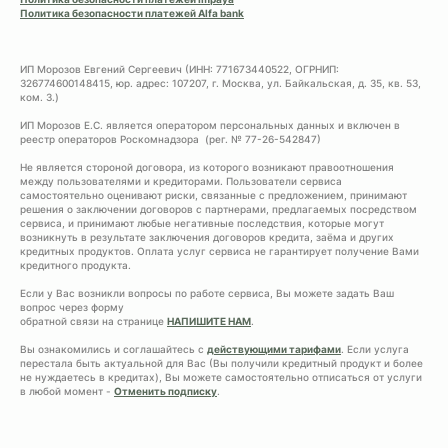
Политика безопасности платежей Alfa bank
ИП Морозов Евгений Сергеевич (ИНН: 771673440522, ОГРНИП:
326774600148415, юр. адрес: 107207, г. Москва, ул. Байкальская, д. 35, кв. 53,
ком. 3.)
ИП Морозов Е.С. является оператором персональных данных и включен в
реестр операторов Роскомнадзора (рег. № 77-26-542847)
Не является стороной договора, из которого возникают правоотношения
между пользователями и кредиторами. Пользователи сервиса
самостоятельно оценивают риски, связанные с предложением, принимают
решения о заключении договоров с партнерами, предлагаемых посредством
сервиса, и принимают любые негативные последствия, которые могут
возникнуть в результате заключения договоров кредита, заёма и других
кредитных продуктов. Оплата услуг сервиса не гарантирует получение Вами
кредитного продукта.
Если у Вас возникли вопросы по работе сервиса, Вы можете задать Ваш
вопрос через форму
обратной связи на странице
НАПИШИТЕ НАМ
.
Вы ознакомились и соглашайтесь с
действующими тарифами
. Если услуга
перестала быть актуальной для Вас (Вы получили кредитный продукт и более
не нуждаетесь в кредитах), Вы можете самостоятельно отписаться от услуги
в любой момент -
Отменить подписку
.