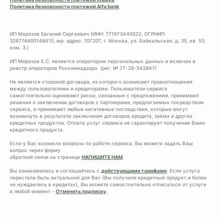
Политика безопасности платежей Alfa bank
ИП Морозов Евгений Сергеевич (ИНН: 771673440522, ОГРНИП:
326774600148415, юр. адрес: 107207, г. Москва, ул. Байкальская, д. 35, кв. 53,
ком. 3.)
ИП Морозов Е.С. является оператором персональных данных и включен в
реестр операторов Роскомнадзора (рег. № 77-26-542847)
Не является стороной договора, из которого возникают правоотношения
между пользователями и кредиторами. Пользователи сервиса
самостоятельно оценивают риски, связанные с предложением, принимают
решения о заключении договоров с партнерами, предлагаемых посредством
сервиса, и принимают любые негативные последствия, которые могут
возникнуть в результате заключения договоров кредита, заёма и других
кредитных продуктов. Оплата услуг сервиса не гарантирует получение Вами
кредитного продукта.
Если у Вас возникли вопросы по работе сервиса, Вы можете задать Ваш
вопрос через форму
обратной связи на странице
НАПИШИТЕ НАМ
.
Вы ознакомились и соглашайтесь с
действующими тарифами
. Если услуга
перестала быть актуальной для Вас (Вы получили кредитный продукт и более
не нуждаетесь в кредитах), Вы можете самостоятельно отписаться от услуги
в любой момент -
Отменить подписку
.