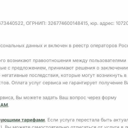
440522, ОГРНИП: 326774600148415, юр. адрес: 107207, г
рсональных данных и включен в реестр операторов Рос
рого возникают правоотношения между пользователями 
ные с предложением, принимают решения о заключении
негативные последствия, которые могут возникнуть в
тов. Оплата услуг сервиса не гарантирует получение 
ервиса, Вы можете задать Ваш вопрос через форму
НАМ
.
вующими тарифами
. Если услуга перестала быть акту
х), Вы можете самостоятельно отписаться от услуги в 