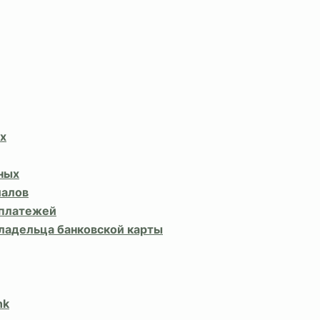
х
ных
иалов
 платежей
владельца банковской карты
nk