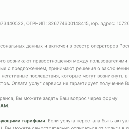
440522, ОГРНИП: 326774600148415, юр. адрес: 107207, г
рсональных данных и включен в реестр операторов Рос
рого возникают правоотношения между пользователями 
ные с предложением, принимают решения о заключении
негативные последствия, которые могут возникнуть в
тов. Оплата услуг сервиса не гарантирует получение 
ервиса, Вы можете задать Ваш вопрос через форму
НАМ
.
вующими тарифами
. Если услуга перестала быть акту
х), Вы можете самостоятельно отписаться от услуги в 