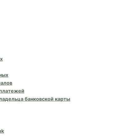
х
ных
иалов
 платежей
владельца банковской карты
nk