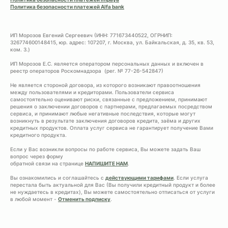
Политика безопасности платежей Alfa bank
ИП Морозов Евгений Сергеевич (ИНН: 771673440522, ОГРНИП:
326774600148415, юр. адрес: 107207, г. Москва, ул. Байкальская, д. 35, кв. 53,
ком. 3.)
ИП Морозов Е.С. является оператором персональных данных и включен в
реестр операторов Роскомнадзора (рег. № 77-26-542847)
Не является стороной договора, из которого возникают правоотношения
между пользователями и кредиторами. Пользователи сервиса
самостоятельно оценивают риски, связанные с предложением, принимают
решения о заключении договоров с партнерами, предлагаемых посредством
сервиса, и принимают любые негативные последствия, которые могут
возникнуть в результате заключения договоров кредита, заёма и других
кредитных продуктов. Оплата услуг сервиса не гарантирует получение Вами
кредитного продукта.
Если у Вас возникли вопросы по работе сервиса, Вы можете задать Ваш
вопрос через форму
обратной связи на странице
НАПИШИТЕ НАМ
.
Вы ознакомились и соглашайтесь с
действующими тарифами
. Если услуга
перестала быть актуальной для Вас (Вы получили кредитный продукт и более
не нуждаетесь в кредитах), Вы можете самостоятельно отписаться от услуги
в любой момент -
Отменить подписку
.