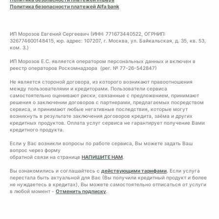
Политика безопасности платежей Alfa bank
ИП Морозов Евгений Сергеевич (ИНН: 771673440522, ОГРНИП:
326774600148415, юр. адрес: 107207, г. Москва, ул. Байкальская, д. 35, кв. 53,
ком. 3.)
ИП Морозов Е.С. является оператором персональных данных и включен в
реестр операторов Роскомнадзора (рег. № 77-26-542847)
Не является стороной договора, из которого возникают правоотношения
между пользователями и кредиторами. Пользователи сервиса
самостоятельно оценивают риски, связанные с предложением, принимают
решения о заключении договоров с партнерами, предлагаемых посредством
сервиса, и принимают любые негативные последствия, которые могут
возникнуть в результате заключения договоров кредита, заёма и других
кредитных продуктов. Оплата услуг сервиса не гарантирует получение Вами
кредитного продукта.
Если у Вас возникли вопросы по работе сервиса, Вы можете задать Ваш
вопрос через форму
обратной связи на странице
НАПИШИТЕ НАМ
.
Вы ознакомились и соглашайтесь с
действующими тарифами
. Если услуга
перестала быть актуальной для Вас (Вы получили кредитный продукт и более
не нуждаетесь в кредитах), Вы можете самостоятельно отписаться от услуги
в любой момент -
Отменить подписку
.