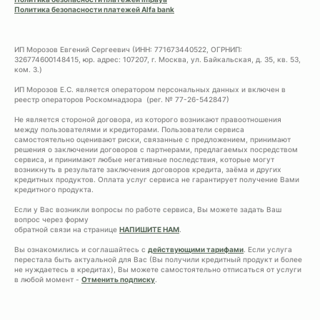
Политика безопасности платежей Alfa bank
ИП Морозов Евгений Сергеевич (ИНН: 771673440522, ОГРНИП:
326774600148415, юр. адрес: 107207, г. Москва, ул. Байкальская, д. 35, кв. 53,
ком. 3.)
ИП Морозов Е.С. является оператором персональных данных и включен в
реестр операторов Роскомнадзора (рег. № 77-26-542847)
Не является стороной договора, из которого возникают правоотношения
между пользователями и кредиторами. Пользователи сервиса
самостоятельно оценивают риски, связанные с предложением, принимают
решения о заключении договоров с партнерами, предлагаемых посредством
сервиса, и принимают любые негативные последствия, которые могут
возникнуть в результате заключения договоров кредита, заёма и других
кредитных продуктов. Оплата услуг сервиса не гарантирует получение Вами
кредитного продукта.
Если у Вас возникли вопросы по работе сервиса, Вы можете задать Ваш
вопрос через форму
обратной связи на странице
НАПИШИТЕ НАМ
.
Вы ознакомились и соглашайтесь с
действующими тарифами
. Если услуга
перестала быть актуальной для Вас (Вы получили кредитный продукт и более
не нуждаетесь в кредитах), Вы можете самостоятельно отписаться от услуги
в любой момент -
Отменить подписку
.