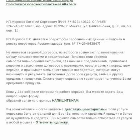
Политика безопасности платежей Alfa bank
ИП Морозов Евгений Сергеевич (ИНН: 771673440522, ОГРНИП:
326774600148415, юр. адрес: 107207, г. Москва, ул. Байкальская, д. 35, кв. 53,
ком. 3.)
ИП Морозов Е.С. является оператором персональных данных и включен в
реестр операторов Роскомнадзора (рег. № 77-26-542847)
Не является стороной договора, из которого возникают правоотношения
между пользователями и кредиторами. Пользователи сервиса
самостоятельно оценивают риски, связанные с предложением, принимают
решения о заключении договоров с партнерами, предлагаемых посредством
сервиса, и принимают любые негативные последствия, которые могут
возникнуть в результате заключения договоров кредита, заёма и других
кредитных продуктов. Оплата услуг сервиса не гарантирует получение Вами
кредитного продукта.
Если у Вас возникли вопросы по работе сервиса, Вы можете задать Ваш
вопрос через форму
обратной связи на странице
НАПИШИТЕ НАМ
.
Вы ознакомились и соглашайтесь с
действующими тарифами
. Если услуга
перестала быть актуальной для Вас (Вы получили кредитный продукт и более
не нуждаетесь в кредитах), Вы можете самостоятельно отписаться от услуги
в любой момент -
Отменить подписку
.