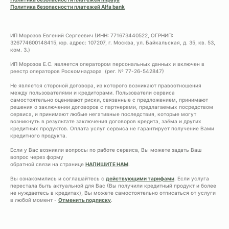
Политика безопасности платежей Alfa bank
ИП Морозов Евгений Сергеевич (ИНН: 771673440522, ОГРНИП:
326774600148415, юр. адрес: 107207, г. Москва, ул. Байкальская, д. 35, кв. 53,
ком. 3.)
ИП Морозов Е.С. является оператором персональных данных и включен в
реестр операторов Роскомнадзора (рег. № 77-26-542847)
Не является стороной договора, из которого возникают правоотношения
между пользователями и кредиторами. Пользователи сервиса
самостоятельно оценивают риски, связанные с предложением, принимают
решения о заключении договоров с партнерами, предлагаемых посредством
сервиса, и принимают любые негативные последствия, которые могут
возникнуть в результате заключения договоров кредита, заёма и других
кредитных продуктов. Оплата услуг сервиса не гарантирует получение Вами
кредитного продукта.
Если у Вас возникли вопросы по работе сервиса, Вы можете задать Ваш
вопрос через форму
обратной связи на странице
НАПИШИТЕ НАМ
.
Вы ознакомились и соглашайтесь с
действующими тарифами
. Если услуга
перестала быть актуальной для Вас (Вы получили кредитный продукт и более
не нуждаетесь в кредитах), Вы можете самостоятельно отписаться от услуги
в любой момент -
Отменить подписку
.