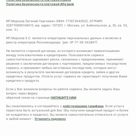
Политика безопасности платежей Alfa bank
ИП Морозов Евгений Сергеевич (ИНН: 771673440522, ОГРНИП:
326774600148415, юр. адрес: 107207, г. Москва, ул. Байкальская, д. 35, кв. 53,
ком. 3.)
ИП Морозов Е.С. является оператором персональных данных и включен в
реестр операторов Роскомнадзора (рег. № 77-26-542847)
Не является стороной договора, из которого возникают правоотношения
между пользователями и кредиторами. Пользователи сервиса
самостоятельно оценивают риски, связанные с предложением, принимают
решения о заключении договоров с партнерами, предлагаемых посредством
сервиса, и принимают любые негативные последствия, которые могут
возникнуть в результате заключения договоров кредита, заёма и других
кредитных продуктов. Оплата услуг сервиса не гарантирует получение Вами
кредитного продукта.
Если у Вас возникли вопросы по работе сервиса, Вы можете задать Ваш
вопрос через форму
обратной связи на странице
НАПИШИТЕ НАМ
.
Вы ознакомились и соглашайтесь с
действующими тарифами
. Если услуга
перестала быть актуальной для Вас (Вы получили кредитный продукт и более
не нуждаетесь в кредитах), Вы можете самостоятельно отписаться от услуги
в любой момент -
Отменить подписку
.