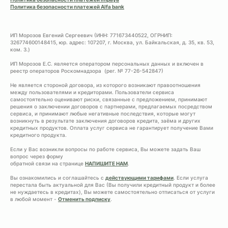
Политика безопасности платежей Alfa bank
ИП Морозов Евгений Сергеевич (ИНН: 771673440522, ОГРНИП:
326774600148415, юр. адрес: 107207, г. Москва, ул. Байкальская, д. 35, кв. 53,
ком. 3.)
ИП Морозов Е.С. является оператором персональных данных и включен в
реестр операторов Роскомнадзора (рег. № 77-26-542847)
Не является стороной договора, из которого возникают правоотношения
между пользователями и кредиторами. Пользователи сервиса
самостоятельно оценивают риски, связанные с предложением, принимают
решения о заключении договоров с партнерами, предлагаемых посредством
сервиса, и принимают любые негативные последствия, которые могут
возникнуть в результате заключения договоров кредита, заёма и других
кредитных продуктов. Оплата услуг сервиса не гарантирует получение Вами
кредитного продукта.
Если у Вас возникли вопросы по работе сервиса, Вы можете задать Ваш
вопрос через форму
обратной связи на странице
НАПИШИТЕ НАМ
.
Вы ознакомились и соглашайтесь с
действующими тарифами
. Если услуга
перестала быть актуальной для Вас (Вы получили кредитный продукт и более
не нуждаетесь в кредитах), Вы можете самостоятельно отписаться от услуги
в любой момент -
Отменить подписку
.