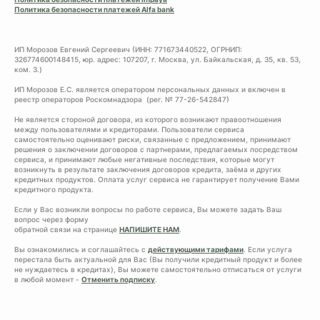
Политика безопасности платежей Alfa bank
ИП Морозов Евгений Сергеевич (ИНН: 771673440522, ОГРНИП:
326774600148415, юр. адрес: 107207, г. Москва, ул. Байкальская, д. 35, кв. 53,
ком. 3.)
ИП Морозов Е.С. является оператором персональных данных и включен в
реестр операторов Роскомнадзора (рег. № 77-26-542847)
Не является стороной договора, из которого возникают правоотношения
между пользователями и кредиторами. Пользователи сервиса
самостоятельно оценивают риски, связанные с предложением, принимают
решения о заключении договоров с партнерами, предлагаемых посредством
сервиса, и принимают любые негативные последствия, которые могут
возникнуть в результате заключения договоров кредита, заёма и других
кредитных продуктов. Оплата услуг сервиса не гарантирует получение Вами
кредитного продукта.
Если у Вас возникли вопросы по работе сервиса, Вы можете задать Ваш
вопрос через форму
обратной связи на странице
НАПИШИТЕ НАМ
.
Вы ознакомились и соглашайтесь с
действующими тарифами
. Если услуга
перестала быть актуальной для Вас (Вы получили кредитный продукт и более
не нуждаетесь в кредитах), Вы можете самостоятельно отписаться от услуги
в любой момент -
Отменить подписку
.