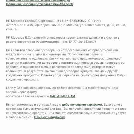
Политика безопасности платежей Alfa bank
ИП Морозов Евгений Сергеевич (ИНН: 771673440522, ОГРНИП:
326774600148415, юр. адрес: 107207, г. Москва, ул. Байкальская, д. 35, кв. 53,
ком. 3.)
ИП Морозов Е.С. является оператором персональных данных и включен в
реестр операторов Роскомнадзора (рег. № 77-26-542847)
Не является стороной договора, из которого возникают правоотношения
между пользователями и кредиторами. Пользователи сервиса
самостоятельно оценивают риски, связанные с предложением, принимают
решения о заключении договоров с партнерами, предлагаемых посредством
сервиса, и принимают любые негативные последствия, которые могут
возникнуть в результате заключения договоров кредита, заёма и других
кредитных продуктов. Оплата услуг сервиса не гарантирует получение Вами
кредитного продукта.
Если у Вас возникли вопросы по работе сервиса, Вы можете задать Ваш
вопрос через форму
обратной связи на странице
НАПИШИТЕ НАМ
.
Вы ознакомились и соглашайтесь с
действующими тарифами
. Если услуга
перестала быть актуальной для Вас (Вы получили кредитный продукт и более
не нуждаетесь в кредитах), Вы можете самостоятельно отписаться от услуги
в любой момент -
Отменить подписку
.