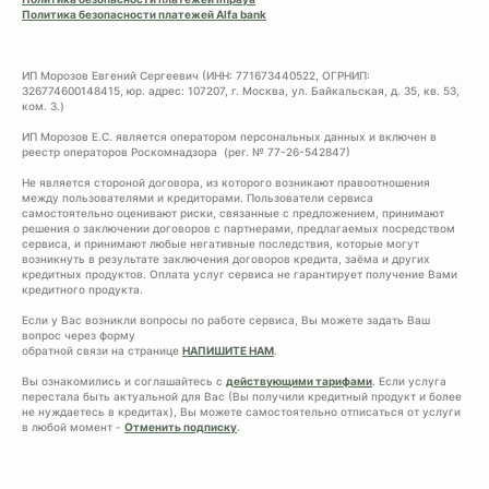
Политика безопасности платежей Alfa bank
ИП Морозов Евгений Сергеевич (ИНН: 771673440522, ОГРНИП:
326774600148415, юр. адрес: 107207, г. Москва, ул. Байкальская, д. 35, кв. 53,
ком. 3.)
ИП Морозов Е.С. является оператором персональных данных и включен в
реестр операторов Роскомнадзора (рег. № 77-26-542847)
Не является стороной договора, из которого возникают правоотношения
между пользователями и кредиторами. Пользователи сервиса
самостоятельно оценивают риски, связанные с предложением, принимают
решения о заключении договоров с партнерами, предлагаемых посредством
сервиса, и принимают любые негативные последствия, которые могут
возникнуть в результате заключения договоров кредита, заёма и других
кредитных продуктов. Оплата услуг сервиса не гарантирует получение Вами
кредитного продукта.
Если у Вас возникли вопросы по работе сервиса, Вы можете задать Ваш
вопрос через форму
обратной связи на странице
НАПИШИТЕ НАМ
.
Вы ознакомились и соглашайтесь с
действующими тарифами
. Если услуга
перестала быть актуальной для Вас (Вы получили кредитный продукт и более
не нуждаетесь в кредитах), Вы можете самостоятельно отписаться от услуги
в любой момент -
Отменить подписку
.