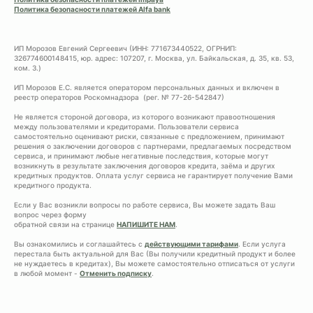
Политика безопасности платежей Alfa bank
ИП Морозов Евгений Сергеевич (ИНН: 771673440522, ОГРНИП:
326774600148415, юр. адрес: 107207, г. Москва, ул. Байкальская, д. 35, кв. 53,
ком. 3.)
ИП Морозов Е.С. является оператором персональных данных и включен в
реестр операторов Роскомнадзора (рег. № 77-26-542847)
Не является стороной договора, из которого возникают правоотношения
между пользователями и кредиторами. Пользователи сервиса
самостоятельно оценивают риски, связанные с предложением, принимают
решения о заключении договоров с партнерами, предлагаемых посредством
сервиса, и принимают любые негативные последствия, которые могут
возникнуть в результате заключения договоров кредита, заёма и других
кредитных продуктов. Оплата услуг сервиса не гарантирует получение Вами
кредитного продукта.
Если у Вас возникли вопросы по работе сервиса, Вы можете задать Ваш
вопрос через форму
обратной связи на странице
НАПИШИТЕ НАМ
.
Вы ознакомились и соглашайтесь с
действующими тарифами
. Если услуга
перестала быть актуальной для Вас (Вы получили кредитный продукт и более
не нуждаетесь в кредитах), Вы можете самостоятельно отписаться от услуги
в любой момент -
Отменить подписку
.