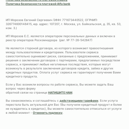
Политика безопасности платежей Alfa bank
ИП Морозов Евгений Сергеевич (ИНН: 771673440522, ОГРНИП:
326774600148415, юр. адрес: 107207, г. Москва, ул. Байкальская, д. 35, кв. 53,
ком. 3.)
ИП Морозов Е.С. является оператором персональных данных и включен в
реестр операторов Роскомнадзора (рег. № 77-26-542847)
Не является стороной договора, из которого возникают правоотношения
между пользователями и кредиторами. Пользователи сервиса
самостоятельно оценивают риски, связанные с предложением, принимают
решения о заключении договоров с партнерами, предлагаемых посредством
сервиса, и принимают любые негативные последствия, которые могут
возникнуть в результате заключения договоров кредита, заёма и других
кредитных продуктов. Оплата услуг сервиса не гарантирует получение Вами
кредитного продукта.
Если у Вас возникли вопросы по работе сервиса, Вы можете задать Ваш
вопрос через форму
обратной связи на странице
НАПИШИТЕ НАМ
.
Вы ознакомились и соглашайтесь с
действующими тарифами
. Если услуга
перестала быть актуальной для Вас (Вы получили кредитный продукт и более
не нуждаетесь в кредитах), Вы можете самостоятельно отписаться от услуги
в любой момент -
Отменить подписку
.